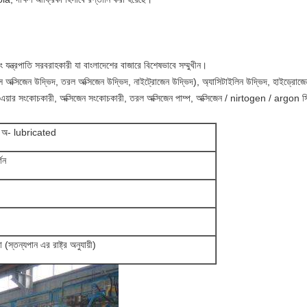
ং যন্ত্রপাতি সরবরাহকারী যা বাংলাদেশের বাজারে বিশেষভাবে সম্মুখীন।
স অক্সিজেন উদ্ভিদ, তরল অক্সিজেন উদ্ভিদ, নাইট্রোজেন উদ্ভিদ), অ্যাসিটাইলিন উদ্ভিদ, হাইড্রোজেন
এয়ার সংকোচকারী, অক্সিজেন সংকোচকারী, তরল অক্সিজেন পাম্প, অক্সিজেন / nirtogen / argon সিলিন্ড
র, অ- lubricated
গন
্তন্যপান এর রাষ্ট্র অনুযায়ী)