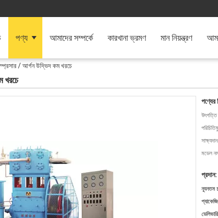
ি
পণ্য
আমাদের সম্পর্কে
কারখানা ভ্রমণ
মান নিয়ন্ত্রণ
আমা
ম্প্রেসার / আর্গন উদ্ভিদ কম খরচে
কম খরচে
পণ্যের 
উৎপত্তি
পরিচিতিম
সাক্ষ্যদান
মডেল নম্
প্রদান:
ন্যূনতম 
প্যাকেজি
ডেলিভারি