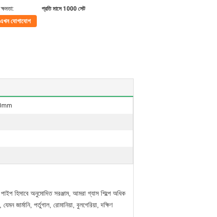
ক্ষমতা:
প্রতি মাসে 1000 সেট
এখন যোগাযোগ
00mm
পাইপ হিসাবে অনুমোদিত সরঞ্জাম, আমরা গ্যাস শিল্পে অধিক
 জার্মানি, পর্তুগাল, রোমানিয়া, বুলগেরিয়া, দক্ষিণ