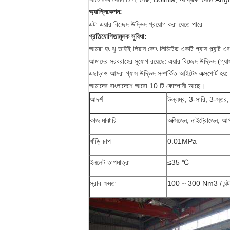
অ্যাপ্লিকেশন:
এটা এয়ার বিচ্ছেদ উদ্ভিদ প্রয়োগ করা যেতে পারে
প্রতিযোগিতামূলক সুবিধা:
আমরা হং ঝু তাইই লিয়ান কোং লিমিটেড একটি গ্যাস প্ল্যান্ট এব
আমাদের সরবরাহের সুযোগ রয়েছে: এয়ার বিচ্ছেদ উদ্ভিদ (গ্যা
এছাড়াও আমরা গ্যাস উদ্ভিদ সম্পর্কিত আইটেম এক্সপোর্ট হয়: 
আমাদের বাংলাদেশে আরো 10 টি কোম্পানী আছে।
আদর্শ
উল্লম্ব, 3-সারি, 3-স্ত
কাজ মাঝারি
অক্সিজেন, নাইট্রোজেন, আর্
খাঁড়ি চাপ
0.01MPa
ইনলেট তাপমাত্রা
≤35 ℃
স্রাব ক্ষমতা
100 ~ 300 Nm3 / ঘন্টা (স