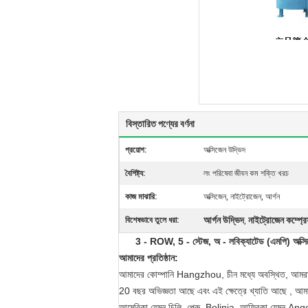
বিস্তারিত পণ্যের বর্ণনা
প্রয়োগ:
অক্সিজেন উদ্ভিদ
বৈশিষ্ট্য:
লং পরিষেবা জীবন কম শক্তি খরচ
কাজ মাঝারি:
অক্সিজেন, নাইট্রোজেন, আর্গন
আর্গন উদ্ভিদ
নাইট্রোজেন কম্প্রে
বিশেষভাবে তুলে ধরা:
,
3 - ROW, 5 - স্টেজ, অ - লবিক্যাটেড (এমপি) অক্সিজ
আমাদের প্রতিষ্ঠান:
আমাদের কোম্পানি Hangzhou, চীন মধ্যে অবস্থিত, আমরা গ্যা
20 বছর অভিজ্ঞতা আছে এবং এই ক্ষেত্রে খ্যাতি আছে , আমাদের পণ্
আমেরিকা যেমন চিলি, পেরু, Bolinia, আফ্রিকা যেমন Angola