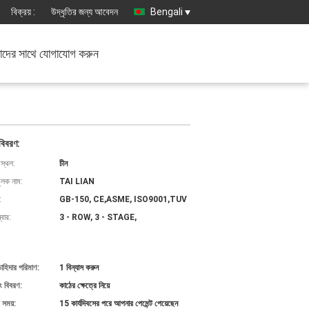
বিক্রয় :
উদ্ধৃতির জন্য আবেদন
Bengali
দের সাথে যোগাযোগ করুন
বিবরণ:
 স্থল:
চীন
ুলক নাম:
TAI LIAN
:
GB-150, CE,ASME, ISO9001,TUV
বার:
3 - ROW, 3 - STAGE,
চাহিদার পরিমাণ:
1 বিন্যাস করুন
ং বিবরণ:
কাঠের ক্ষেত্রে নিয়ে
 সময়:
15 কার্যদিবসের পরে আপনার পেমেন্ট পেয়েছেন