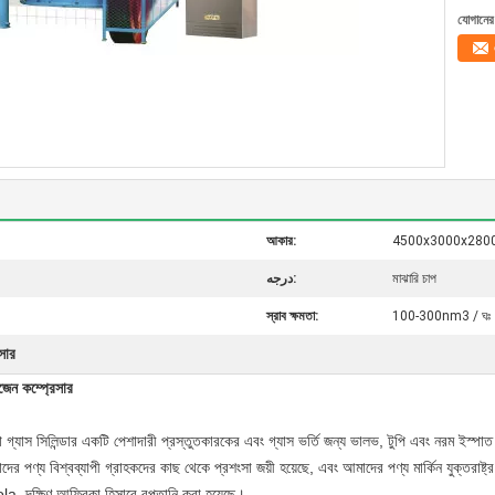
যোগানের 
আকার:
4500x3000x28
درجه:
মাঝারি চাপ
স্রাব ক্ষমতা:
100-300nm3 / ঘঃ
সার
েন কম্প্রেসার
স সিলিন্ডার একটি পেশাদারী প্রস্তুতকারকের এবং গ্যাস ভর্তি জন্য ভালভ, টুপি এবং নরম ইস্পাত 
য বিশ্বব্যাপী গ্রাহকদের কাছ থেকে প্রশংসা জয়ী হয়েছে, এবং আমাদের পণ্য মার্কিন যুক্তরাষ্ট্র, যেমন
, দক্ষিণ আফ্রিকা হিসাবে রপ্তানি করা হয়েছে।