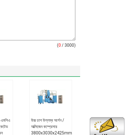
(
0
/ 3000)
1 এমপিএ
উচ্চ চাপ উল্লম্ব আর্গন /
িকেটেড
অক্সিজেন কম্প্রেসার
েন
3800x3030x2425mm