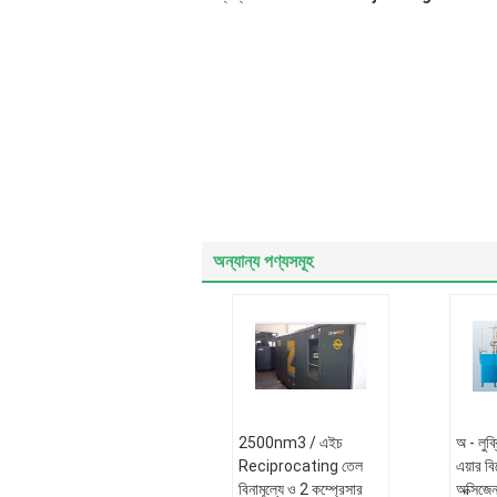
অন্যান্য পণ্যসমূহ
2500nm3 / এইচ
অ - লুব
Reciprocating তেল
এয়ার বিচ
বিনামূল্যে ও 2 কম্প্রেসার
অক্সিজেন