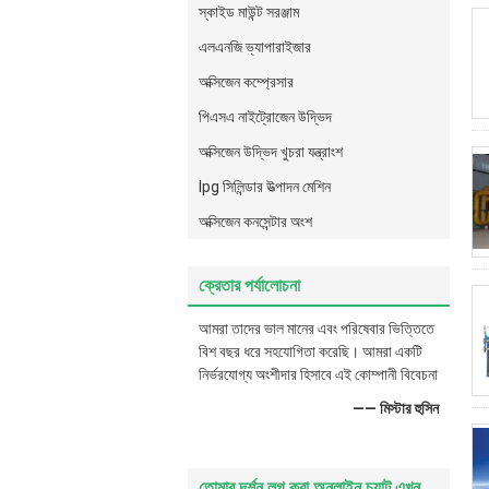
স্কাইড মাউন্ট সরঞ্জাম
এলএনজি ভ্যাপারাইজার
অক্সিজেন কম্প্রেসার
পিএসএ নাইট্রোজেন উদ্ভিদ
অক্সিজেন উদ্ভিদ খুচরা যন্ত্রাংশ
lpg সিলিন্ডার উত্পাদন মেশিন
অক্সিজেন কনসেন্টার অংশ
ক্রেতার পর্যালোচনা
আমরা তাদের ভাল মানের এবং পরিষেবার ভিত্তিতে
বিশ বছর ধরে সহযোগিতা করেছি। আমরা একটি
নির্ভরযোগ্য অংশীদার হিসাবে এই কোম্পানী বিবেচনা
—— মিস্টার হুসিন
তোমার দর্শন লগ করা অনলাইন চ্যাট এখন