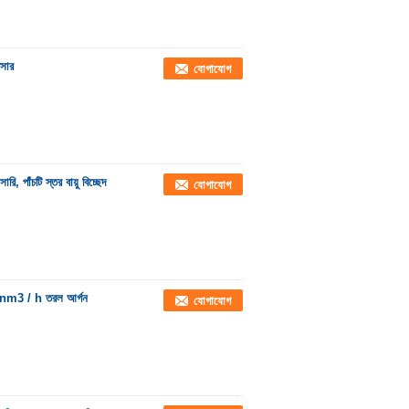
েসার
যোগাযোগ
 পাঁচটি স্তর বায়ু বিচ্ছেদ
যোগাযোগ
m3 / h তরল আর্গন
যোগাযোগ