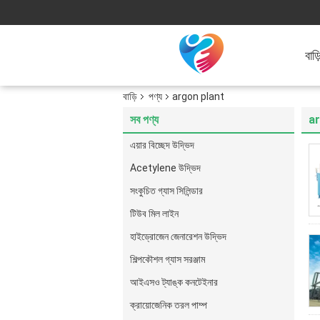
বাড়
বাড়ি
পণ্য
argon plant
সব পণ্য
ar
এয়ার বিচ্ছেদ উদ্ভিদ
Acetylene উদ্ভিদ
সংকুচিত গ্যাস সিলিন্ডার
টিউব মিল লাইন
হাইড্রোজেন জেনারেশন উদ্ভিদ
শিল্পকৌশল গ্যাস সরঞ্জাম
আইএসও ট্যাঙ্ক কনটেইনার
ক্রায়োজেনিক তরল পাম্প