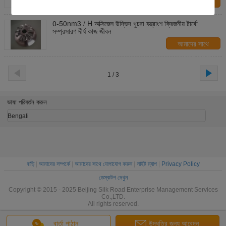
আমাদের সাথে
যোগাযোগ করুন
0-50nm3 / H অক্সিজেন উদ্ভিদ খুচরা যন্ত্রাংশ ক্রিজনীয় টার্বো
সম্প্রসারণ দীর্ঘ কাজ জীবন
আমাদের সাথে
যোগাযোগ করুন
1 / 3
ভাষা পরিবর্তন করুন
Bengali
বাড়ি
|
আমাদের সম্পর্কে
|
আমাদের সাথে যোগাযোগ করুন
|
সাইট ম্যাপ
|
Privacy Policy
ডেস্কটপ দেখুন
Copyright © 2015 - 2025 Beijing Silk Road Enterprise Management Services
Co.,LTD.
All rights reserved.
বার্তা পাঠান
উদ্ধৃতির জন্য আবেদন