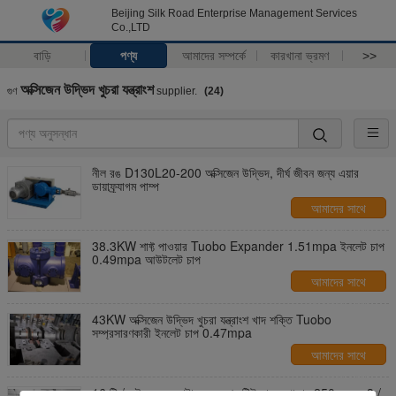
Beijing Silk Road Enterprise Management Services
Co.,LTD
বাড়ি
পণ্য
আমাদের সম্পর্কে
কারখানা ভ্রমণ
>>
অক্সিজেন উদ্ভিদ খুচরা যন্ত্রাংশ
গুণ
supplier.
(24)
নীল রঙ D130L20-200 অক্সিজেন উদ্ভিদ, দীর্ঘ জীবন জন্য এয়ার
ডায়াফ্র্যাগম পাম্প
আমাদের সাথে
যোগাযোগ করুন
38.3KW শাফ্ট পাওয়ার Tuobo Expander 1.51mpa ইনলেট চাপ
0.49mpa আউটলেট চাপ
আমাদের সাথে
যোগাযোগ করুন
43KW অক্সিজেন উদ্ভিদ খুচরা যন্ত্রাংশ খাদ শক্তি Tuobo
সম্প্রসারণকারী ইনলেট চাপ 0.47mpa
আমাদের সাথে
যোগাযোগ করুন
16 টি / এইচ কুলং ওয়াটার কনজুমশন টিউবো এক্সপান্ডার 250 এনএম 3 /