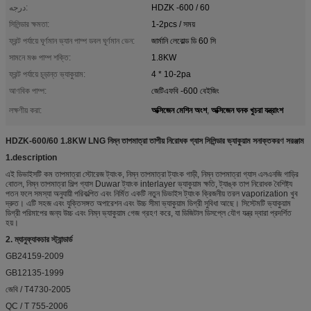
درجه:
HDZK -600 / 60
সিলিন্ডার ক্ষমতা:
1-2pcs / সময়
ফ্রন্ট পর্যায়ে ঘূর্ণমান ভ্যান পাম্প ডবল ঘূর্ণমান ভেন:
জার্মানি লেবোল্ড ডি 60 সি
সামনে মঞ্চ পাম্প শক্তি:
1.8KW
ফ্রন্ট পর্যায়ে চূড়ান্ত ভ্যাকুয়াম:
4 * 10-2pa
আণবিক পাম্প:
জেটিএফবি -600 বেইজিং
অক্সিজেন মেশিন অংশ
অক্সিজেন ঘনক খুচরা যন্ত্রাংশ
লক্ষণীয় করা:
,
HDZK-600/60 1.8KW LNG নিম্ন তাপমাত্রা তাপীয় নিরোধক গ্যাস সিলিন্ডার ভ্যাকুয়াম সনাক্তকরণ সরঞ্জাম
1.description
এই ডিভাইসটি কম তাপমাত্রা স্টোরেজ ট্যাংক, নিম্ন তাপমাত্রা ট্যাংক গাড়ী, নিম্ন তাপমাত্রা গ্যাস এলএনজি গাড়ির
বোতল, নিম্ন তাপমাত্রা শিল্প গ্যাস Duwar ট্যাংক interlayer ভ্যাকুয়াম ক্ষতি, ট্যাঙ্ক তাপ নিরোধক বৈশিষ্ট্য
পতন ফলে সমস্যা অনুযায়ী পরিকল্পিত এবং নির্মিত একটি নতুন ডিভাইস ট্যাংক ক্রিজনীয় তরল vaporization খুব
দ্রুত। এটি সহজ এবং যুক্তিসঙ্গত অপারেশন এবং উচ্চ সীমা ভ্যাকুয়াম ডিগ্রী সুবিধা আছে। সিস্টেমটি ভ্যাকুয়াম
ডিগ্রী পরিমাপের জন্য উচ্চ এবং নিম্ন ভ্যাকুয়াম গেজ গ্রহণ করে, যা ডিজিটাল ডিসপ্লে যৌগ যন্ত্র দ্বারা প্রদর্শিত
হয়।
2. ম্যানুফ্যাকচার স্ট্যান্ডার্ড
GB24159-2009
GB12135-1999
জেবি / T4730-2005
QC / T 755-2006