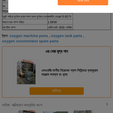
জমা দিন
শর্ত
নতুন
রঙ
ধূসর
সিলিন্ডার ক্ষমতা
1-2pcs / সময়
ফ্রন্ট পর্যায়ে ঘূর্ণমান ভ্যান পাম্প ডবল ঘূর্ণমান ভেন
জার্মানি লেবোল্ড ডি 60 সি
সামনে মঞ্চ পাম্প শক্তি
1.8KW
আণবিক পাম্প
জেটিএফবি -600 বেইজিং
oxygen machine parts
oxygen tank parts
ট্যাগ:
,
,
oxygen concentrator spare parts
এর সেরা মূল্য পান
এলএনজি তাপীয় নিরোধক গ্যাস সিলিন্ডার ভ্যাকুয়াম
সরঞ্জাম সনাক্ত রং ধূসর
চালিয়ে
অক্সিজেন কনসেন্টার অংশ
অধিক