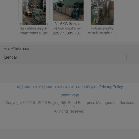
এলএনজি তাপীয় নিরোধক
3-16KW শিল্প ওভেন
0.75KW পাওয়ার
ব্রাস আন্দোলন
গ্যাস সিলিন্ডার ভ্যাকুয়াম
অক্সিজেন কনসেন্টার অংশ
অক্সিজেন কনসেন্টার
কনসেন্টার খুচরা
সরঞ্জাম সনাক্ত রং ধূসর
220V / 380V 50Hz
অংশগুলি এলএনজি গ্যাস
চাপ গেজ 
/ 60Hz
সিলিন্ডার ভ্যাকুয়াম
সনাক্তকরণ সরঞ্জাম
ভাষা পরিবর্তন করুন
Bengali
বাড়ি
|
আমাদের সম্পর্কে
|
আমাদের সাথে যোগাযোগ করুন
|
সাইট ম্যাপ
|
Privacy Policy
ডেস্কটপ দেখুন
Copyright © 2015 - 2026 Beijing Silk Road Enterprise Management Services
Co.,Ltd..
All rights reserved.