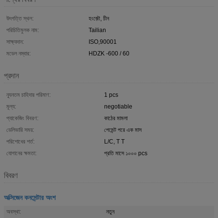
উৎপত্তি স্থল:
হংজ়ৌ, চীন
পরিচিতিমুলক নাম:
Tailian
সাক্ষ্যদান:
ISO,90001
মডেল নম্বার:
HDZK -600 / 60
প্রদান
ন্যূনতম চাহিদার পরিমাণ:
1 pcs
মূল্য:
negotiable
প্যাকেজিং বিবরণ:
কাঠের মামলা
ডেলিভারি সময়:
পেমেন্ট পরে এক মাস
পরিশোধের শর্ত:
L/C, T T
যোগানের ক্ষমতা:
প্রতি মাসে ১০০০ pcs
বিবরণ
অক্সিজেন কনসেন্টার অংশ
অবস্থা:
নতুন