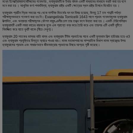
মধ্যে
ইলেক্ট্রোম্যাগনেটিজমের
গবেষণায়
, ভ্যাকুয়ামটিকে
ইথার
নামক একটি মাধ্যমের মাধ্যমে ভরাট করা হয় বলে
মনে করা হয়
।
আধুনিক কণা পদার্থবিদ্যা,
ভ্যাকুয়াম রাষ্ট্র
একটি
ক্ষেত্রের
স্থল রাষ্ট্র
হিসাবে
বিবেচিত হয়
।
ভ্যাকুয়াম
প্রাচীন
গ্রিক
সময়ের
পর থেকে
দার্শনিক
বিতর্কের
ঘন ঘন বিষয়
হয়েছে, কিন্তু 17 তম শতাব্দী পর্যন্ত
পরীক্ষামূলকভাবে গবেষণা করা হয় নি।
Evangelista Torricelli
1643 সালে প্রথম গবেষণামূলক ভ্যাকুয়াম
উত্পাদিত, এবং অন্যান্য পরীক্ষামূলক কৌশল
বায়ুমণ্ডলীয় চাপ
তার তত্ত্ব ফলে উন্নত করা হয়
।
একটি টেরিসেলিয়ান
ভ্যাকুয়ামটি একটি লম্বা কাচের ধারককে বুকে এক প্রান্তে বন্ধ করে তৈরি করে এবং তারপর এটি একটি বুটিতে
নিমজ্জিত করে যাতে বুধটি থাকে (নীচে দেখুন)।
ভ্যাকুয়াম 20 শতকের
ভাস্বর বাতি বাল্ব
এবং
ভ্যাকুয়াম টিউব
প্রবর্তনের সাথে একটি মূল্যবান শিল্প হাতিয়ার হয়ে ওঠে
এবং ভ্যাকুয়াম প্রযুক্তির বিস্তৃত অ্যারে পাওয়া যায়।
মানব মহাকাশযানের
সাম্প্রতিক বিকাশ
মানব স্বাস্থ্যের উপর
ভ্যাকুয়ামের প্রভাব এবং সাধারণভাবে জীবনযাত্রার প্রভাবের বিষয়ে আগ্রহ সৃষ্টি করেছে।