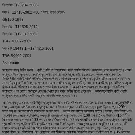
গিগাবাইট / T20734-2006
জিবি / T12716-2002 <60 ° সিলিং পাইপ থ্রেড>
GB150-1998
গিগাবাইট / T14525-2010
গিগাবাইট / T12137-2002
TSG R0009-2009
জিবি / টি 18443.1 ~ 18443.5-2001
TSG R0009-2009
3.vacuum
ভ্যাকুয়াম
বস্তু
বিহীন
স্থান
।
শব্দটি "খালি" বা "অকার্যকর" জন্য ল্যাটিন বিশেষণ
ভ্যাকুয়াস
থেকে উৎপন্ন হয়।
যেমন
ভ্যাকুয়ামটির আনুমানিকতা একটি
বায়ুমণ্ডলীয় চাপ
যার সাথে
বায়ুমণ্ডলীয় চাপের
চেয়ে অনেক কম
গ্যাস
থাকে
.ফিজিসিস্টরা প্রায়ই আদর্শ পরীক্ষার ফলাফলগুলি নিয়ে আলোচনা করেন যা
নিখুঁত
ভ্যাকুয়ামে ঘটবে, যা তারা মাঝে মাঝে
কেবল "ভ্যাকুয়াম" বা বিনামূল্যে স্থান বলে এবং আংশিক ভ্যাকুয়াম শব্দটি ব্যবহার করে একটি প্রকৃত অসিদ্ধ ভ্যাকুয়াম
হিসাবে একটি
পরীক্ষাগার
বা
স্থান
হতে পারে হিসাবে উল্লেখ
।
অন্যদিকে প্রকৌশল ও প্রয়োগকৃত পদার্থবিজ্ঞানে,
ভ্যাকুয়াম এমন কোনও স্থানকে বোঝায় যেখানে চাপ বায়ুমণ্ডলীয় চাপের চেয়ে কম।
ভ্যাকুয়ায়
ল্যাটিন শব্দটি একটি
ভ্যাকুয়াম দ্বারা বেষ্টিত একটি বস্তুর বর্ণনা করার জন্য ব্যবহৃত হয়।
আংশিক ভ্যাকুয়ামের গুণমানটি নিখুঁত ভ্যাকুয়ামের সাথে কতটা ঘনিষ্ঠভাবে যোগাযোগ করে তা বোঝায়।
অন্যান্য জিনিস
সমান, কম গ্যাস
চাপ
উচ্চ মানের ভ্যাকুয়াম মানে।
উদাহরণস্বরূপ, একটি সাধারণ
ভ্যাকুয়াম ক্লিনার
প্রায় 20%
দ্বারা বায়ু চাপ কমাতে
যথেষ্ট
স্তন্যপান
উত্পাদন করে
।
অনেক উচ্চ মানের ভ্যাকুয়াম সম্ভব।
রসায়ন, পদার্থবিজ্ঞান এবং
-12
প্রকৌশল
-এর মধ্যে আল্ট্রা-উচ্চ ভ্যাকুয়াম
চেম্বারগুলি বায়ুমণ্ডলীয় চাপ (100 এনপিএ) এক ট্রিলিয়ন (10
)
নিচে কাজ করে এবং প্রায় 100 কণা / সেমি পৌঁছতে পারে।
বাইরের স্থানটি
এমনকি উচ্চমানের ভ্যাকুয়াম, অন্তর্বর্তী
স্থানগুলিতে গড় প্রতি ঘন মিটার প্রতি মাত্র কয়েকটি হাইড্রোজেন পরমাণু সমতুল্য।
আধুনিক বোঝার মতে, যদি
সমস্ত উপাদান একটি ভলিউম থেকে সরিয়ে ফেলা যায় তবেও এটি
ভ্যাকুয়াম ওঠানামা
,
গাঢ় শক্তি
,
গামা রশ্মি
,
মহাজাগতিক রে
,
নিউট্রিনো
এবং
কোয়ান্টাম পদার্থবিজ্ঞানের
অন্যান্য ঘটনাগুলির
কারণে "খালি" হবে না
।
19 শতকের