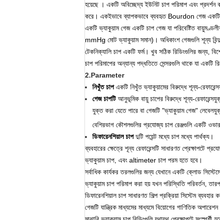
হয়েছে
।
একটি অবিচ্ছেদ্য ইউনিট চাপ পরিমাপ এবং প্রদর্শন ক
করে।
একইভাবে ব্যাপকভাবে ব্যবহৃত Bourdon গেজ একটি যান
একটি ভ্যাকুয়াম গেজ একটি চাপ গেজ যা পরিবেষ্টিত বায়ুমণ্ডলী
mmHg
মোট ভ্যাকুয়াম সমান)।
অধিকাংশ গেজগুলি শূন্য বিন
টেকনিক্যালি চাপ একটি ফর্ম।
খুব সঠিক রিডিংগুলির জন্য, বিশ
চাপ পরিমাপের অন্যান্য পদ্ধতিতে সেন্সরগুলি থাকে যা একটি রিম
2.Parameter
নিখুঁত চাপ
একটি নিখুঁত ভ্যাকুয়ামের বিরুদ্ধে শূন্য-রেফারেন্
গেজ চাপটি
আনুভূমিক বায়ু চাপের বিরুদ্ধে শূন্য-রেফারেন্স
যুক্ত করা যেতে পারে বা গেজটি "ভ্যাকুয়াম গেজ" লেবেলয
বেশিরভাগ কৌশলগুলির প্রযোজ্য চাপ রেঞ্জগুলি একটি ওভা
ডিফারেনশিয়াল চাপ
দুটি পয়েন্ট মধ্যে চাপ মধ্যে পার্থক্য।
ব্যবহারের ক্ষেত্রে শূন্য রেফারেন্সটি সাধারণত প্রেক্ষাপটে প
ভ্যাকুয়াম চাপ, এবং
altimeter চাপ
পরম হতে হবে।
সর্বাধিক
কার্যকর তরলগুলির জন্য
যেখানে একটি ক্লোড
সিস্টেম
ভ্যাকুয়াম চাপ পরিমাপ করা হয় যখন পরিস্থিতি পরিবর্তন, তা
ডিফারেনশিয়াল চাপ সাধারণত শিল্প প্রক্রিয়া সিস্টেম ব্যবহার 
গেজটি যান্ত্রিক মাধ্যমের মাধ্যমে বিয়োগের গাণিতিক অপারেশন 
মাঝারি ভ্যাকুয়াম চাপ রিডিংগুলি যথাযথ প্রেক্ষাপটে সংস্পর