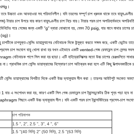
4 inHg।
, তবে উচ্চতা এবং আবহাওয়া সহ পরিবর্তনশীল।
যদি তরলের সম্পূর্ণ চাপ ধ্রুবক থাকে তবে বায়ুমণ্ড
 টায়ার চাপ উপরে যায় কারণ বায়ুমণ্ডলীয় চাপ নিচে যায়।
টায়ার পরম চাপ অপরিহার্যভাবে অপরিবর্
চাপ ইউনিটের পরে গেজের জন্য একটি "g" দ্বারা বোঝানো হয়, যেমন 70 psig, যার মানে মাথার চাপের 
জ (sg)।
়ু চাপটিকে চাপযুক্ত-সেন্সিং ডায়াফ্র্যাগের নেতিবাচক দিকে উন্মুক্ত করতে সক্ষম করে, একটি ভেন্টেড ত
প্রসেস চাপ সংযোগ বায়ু খোলা রাখা হয় যখন
এইভাবে একটি vented-গেজ রেফারেন্স
চাপ সেন্সর
সবসম
iaphragm নেতিবাচক পাশে সিল করা হয় ছাড়া।
এটি
হাইড্রোলিক্সের
মতো উচ্চ চাপের রেঞ্জগুলিতে সাধা
য় না।
প্রাথমিক চাপ সেন্সিং
ডায়াফ্রামের
বিস্ফোরণ চাপ
অতিক্রম করা
হলে এটি কিছু উত্পাদনকারীকে চ
টি সেন্সিং ডায়াফ্রামের বিপরীত দিকে
একটি উচ্চ
ভ্যাকুয়াম
সীল করা
।
তারপর আউটপুট সংকেত অফসেট হয
রেন্স 1 বার এ সংশোধন করা হয়, কারণ
একটি সিল গেজ রেফারেন্স
চাপ ট্রান্সডুকেটর
ঠিক শূন্য পড়া হবে ন
diaphragm পিছনে একটি উচ্চ ভ্যাকুয়াম সীল।
যদি একটি পরম চাপ ট্রান্সমিটারের প্রসেস-চাপ সংযো
চাপ পরিমাপক
1.5 ", 2", 2.5 ", 3", 4 ", 6"
1.5 "(40 মিমি) 2" (50 মিমি), 2.5 "(63 মিমি)