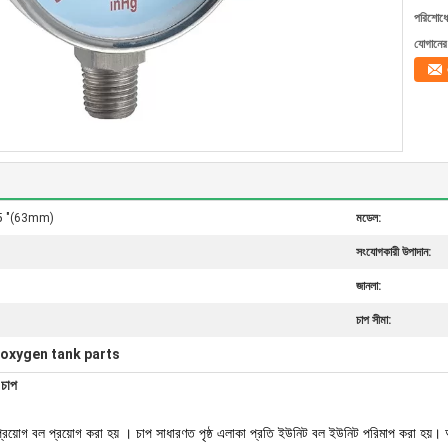
পরিশোধের
যোগানের 
.5 "(63mm)
মডেল:
সংযোগকারী উপাদান:
জানলা:
চাপ সীমা:
oxygen tank parts
 চাপ
্রয়োগ
বল
প্রয়োগ করা
হয়
।
চাপ
সাধারণত পৃষ্ঠ এলাকা প্রতি ইউনিট বল ইউনিট পরিমাপ করা হয়।