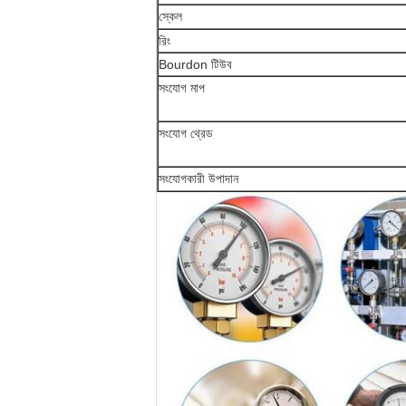
স্কেল
রিং
Bourdon টিউব
সংযোগ মাপ
সংযোগ থ্রেড
সংযোগকারী উপাদান