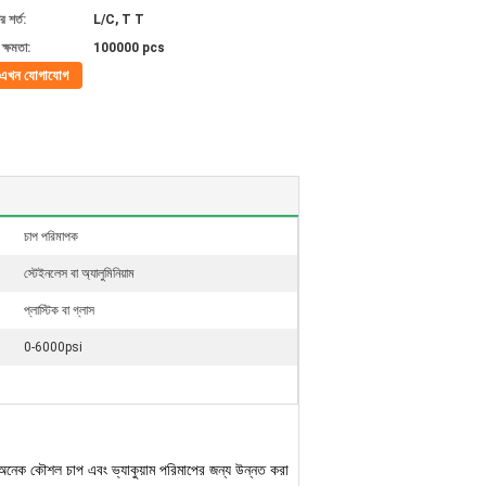
 শর্ত:
L/C, T T
ক্ষমতা:
100000 pcs
এখন যোগাযোগ
চাপ পরিমাপক
স্টেইনলেস বা অ্যালুমিনিয়াম
প্লাস্টিক বা গ্লাস
0-6000psi
অনেক কৌশল চাপ এবং
ভ্যাকুয়াম
পরিমাপের জন্য উন্নত করা