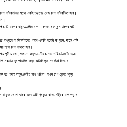
লীয় চাপ পরিবর্তনের মতো একই তরলের গেজ চাপ পরিবর্তিত হবে।
তিত।
চাপ মোট চাপের
বায়ুমণ্ডলীয় চাপ
।
গেজ রেফারেন্স চাপের দুটি
ারের মাধ্যমে বা ডিভাইসের পাশে একটি গর্তের মাধ্যমে, যাতে এটি
য় শূন্য চাপ পড়তে হবে।
রণত গৃহীত হয়
, যেখানে বায়ুমণ্ডলীয় চাপের পরিবর্তনগুলি পড়ার
াপ সরঞ্জাম সুরক্ষাগুলির জন্য অতিরিক্ত সতর্কতা হিসাবে
়, তাই বায়ুমণ্ডলীয় চাপ পরিমাপ যখন চাপ সেন্সর শূন্য
া।
গ বায়ুতে খোলা থাকে তবে এটি প্রকৃত
বায়োমেট্রিক চাপ
পড়বে