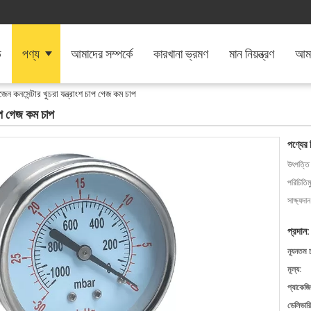
ি
পণ্য
আমাদের সম্পর্কে
কারখানা ভ্রমণ
মান নিয়ন্ত্রণ
আমা
জেন কনসেন্টার খুচরা যন্ত্রাংশ চাপ গেজ কম চাপ
চাপ গেজ কম চাপ
পণ্যের 
উৎপত্তি
পরিচিতিম
সাক্ষ্যদান
প্রদান:
ন্যূনতম 
মূল্য:
প্যাকেজি
ডেলিভারি