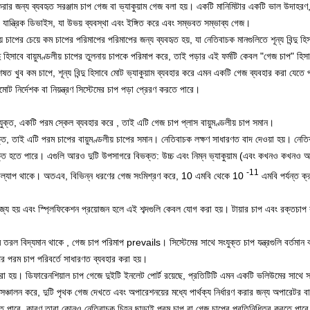
রার জন্য ব্যবহৃত সরঞ্জাম চাপ গেজ বা ভ্যাকুয়াম গেজ বলা হয়।
একটি মানিমিটার একটি ভাল উদাহরণ,
্ত্রিক ডিভাইস, যা উভয় ব্যবস্থা এবং ইঙ্গিত করে এবং সম্ভবত সম্ভাব্য গেজ।
য় চাপের চেয়ে কম চাপের পরিমাপের পরিমাপের জন্য ব্যবহৃত হয়, যা নেতিবাচক মানগুলিতে শূন্য বিন্দু 
্দু হিসাবে বায়ুমণ্ডলীয় চাপের তুলনায় চাপকে পরিমাপ করে, তাই পড়ার এই ফর্মটি কেবল "গেজ চাপ" হি
েষত খুব কম চাপে, শূন্য বিন্দু হিসাবে মোট ভ্যাকুয়াম ব্যবহার করে এমন একটি গেজ ব্যবহার করা যেতে 
োট নির্দেশক বা নিয়ন্ত্রণ সিস্টেমের চাপ পড়া প্রেরণ করতে পারে।
সযুক্ত, একটি
পরম স্কেল
ব্যবহার করে
, তাই এটি গেজ চাপ প্লাস বায়ুমণ্ডলীয় চাপ সমান।
যুক্ত, তাই এটি পরম চাপের বায়ুমণ্ডলীয় চাপের সমান।
নেতিবাচক লক্ষণ সাধারণত বাদ দেওয়া হয়।
নেতি
ুক্ত হতে পারে।
এগুলি আরও দুটি উপসাগরে বিভক্ত: উচ্চ এবং নিম্ন ভ্যাকুয়াম (এবং কখনও কখনও
অ
-11
রল্যাপ থাকে।
অতএব, বিভিন্ন ধরণের গেজ সংমিশ্রণ করে, 10
এমবি
থেকে 10
এমবি
পর্যন্ত 
্রযোজ্য হয় এবং স্প্লিফিকেশন প্রয়োজন হলে এই শব্দগুলি কেবল যোগ করা হয়।
টায়ার চাপ
এবং
রক্তচাপ
ে
তরল বিদ্যমান থাকে
, গেজ চাপ পরিমাপ prevails।
সিস্টেমের সাথে সংযুক্ত চাপ যন্ত্রগুলি বর্তমান
রপর পরম চাপ পরিবর্তে সাধারণত ব্যবহার করা হয়।
করা হয়।
ডিফারেনশিয়াল চাপ গেজে দুইটি ইনলেট পোর্ট রয়েছে, প্রতিটিটি এমন একটি ভলিউমের সাথে সংয
সঞ্চালন করে, দুটি পৃথক গেজ দেখতে এবং অপারেশনয়ের মধ্যে পার্থক্য নির্ধারণ করার জন্য অপারেটর বা নি
্শী হতে পারে, কারণ তারা কোনও নেতিবাচক চিহ্ন ছাড়াই পরম চাপ বা গেজ চাপের প্রতিনিধিত্ব করতে পার