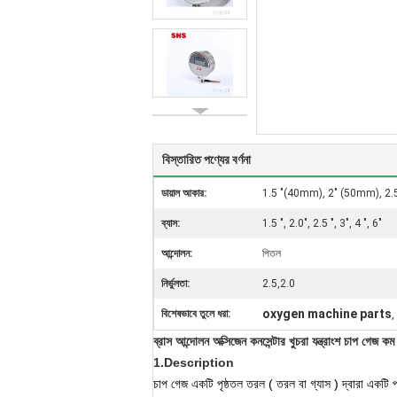
বিস্তারিত পণ্যের বর্ণনা
ডায়াল আকার:
1.5 "(40mm), 2" (50mm), 2
ব্যাস:
1.5 ", 2.0", 2.5 ", 3", 4 ", 6"
আন্দোলন:
পিতল
নির্ভুলতা:
2.5,2.0
oxygen machine parts
বিশেষভাবে তুলে ধরা:
,
ব্রাস আন্দোলন অক্সিজেন কনসেন্টার খুচরা যন্ত্রাংশ চাপ গেজ কম
1.Description
চাপ গেজ
একটি পৃষ্ঠতল
তরল
(
তরল
বা
গ্যাস
)
দ্বারা একটি
প