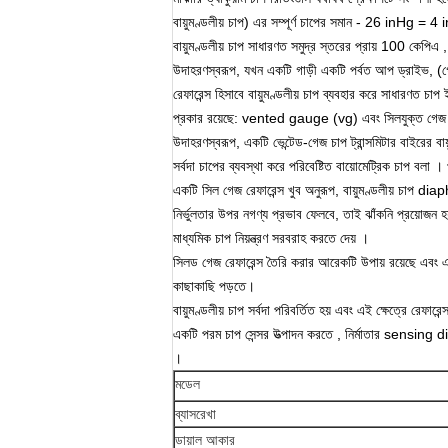
বায়ুমণ্ডলীয় চাপ) এর সম্পূর্ণ চাপের সমান - 26 inHg = 
বায়ুমণ্ডলীয় চাপ সাধারণত
সমুদ্র স্তরের
প্রায় 100
কেপিএ
উদাহরণস্বরূপ, যখন একটি গাড়ী একটি পর্বত আপ ড্রাইভ, (গেজ)
রেফারেন্স হিসাবে বায়ুমণ্ডলীয় চাপ ব্যবহার করে সাধারণত 
প্রকার রয়েছে: vented gauge (vg) এবং সিলযুক্ত গে
উদাহরণস্বরূপ,
একটি ভেন্টেড-গেজ
চাপ ট্রান্সমিটার
বাইরের বায
সর্বদা চাপের ব্যবস্থা করে পরিবেষ্টিত
বায়োমেট্রিক চাপ
বলা
।
একটি সিল গেজ রেফারেন্স খুব অনুরূপ, বায়ুমণ্ডলীয় চাপ d
নির্ভুলতার উপর নগণ্য প্রভাব ফেলবে, তাই ঝাঁকনি প্রয়োজন হ
মাধ্যমিক চাপ নিয়ন্ত্রণ সরবরাহ করতে দেয়
।
সিলড গেজ রেফারেন্স তৈরি করার আরেকটি উপায় রয়েছে এবং
এ
কাছাকাছি পড়তে।
বায়ুমণ্ডলীয় চাপ সর্বদা পরিবর্তিত হয় এবং এই ক্ষেত্রে রেফা
একটি
পরম চাপ সেন্সর
উত্পাদন করতে
, নির্মাতার sensing 
।
মডেল
ব্যাসরেখা
ডায়াল আকার