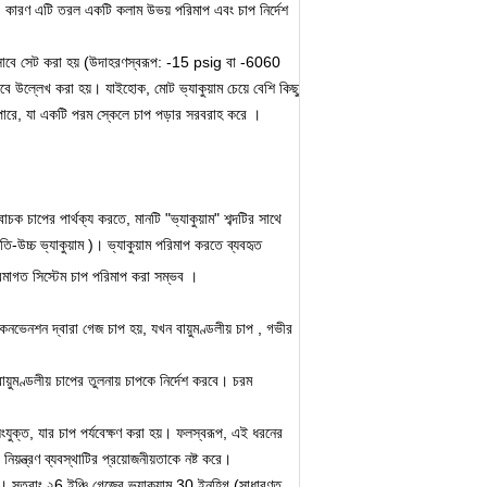
 কারণ এটি তরল একটি কলাম উভয় পরিমাপ এবং চাপ নির্দেশ
হিসাবে সেট করা হয় (উদাহরণস্বরূপ: -15
psig
বা -6060
সাবে উল্লেখ করা হয়।
যাইহোক, মোট ভ্যাকুয়াম চেয়ে বেশি কিছু
পারে, যা একটি
পরম স্কেলে
চাপ পড়ার সরবরাহ করে
।
বাচক চাপের পার্থক্য করতে, মানটি "ভ্যাকুয়াম" শব্দটির সাথে
তি-উচ্চ ভ্যাকুয়াম
)।
ভ্যাকুয়াম পরিমাপ করতে ব্যবহৃত
ক্রমাগত সিস্টেম চাপ পরিমাপ করা সম্ভব
।
কনভেনশন দ্বারা গেজ চাপ হয়, যখন
বায়ুমণ্ডলীয় চাপ
, গভীর
 বায়ুমণ্ডলীয় চাপের তুলনায় চাপকে নির্দেশ করবে।
চরম
ুক্ত, যার চাপ পর্যবেক্ষণ করা হয়।
ফলস্বরূপ, এই ধরনের
য়ন্ত্রণ ব্যবস্থাটির প্রয়োজনীয়তাকে নষ্ট করে।
ে।
সুতরাং ২6 ইঞ্চি গেজের ভ্যাকুয়াম 30 ইনহিগ (সাধারণত