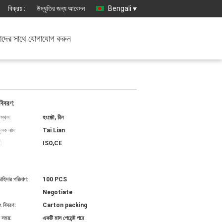
বিক্রয় :
উদ্ধৃতির জন্য আবেদন
Bengali
দের সাথে যোগাযোগ করুন
বিবরণ:
 স্থল:
হংজ়ৌ, চীন
ুলক নাম:
Tai Lian
:
ISO,CE
চাহিদার পরিমাণ:
100 PCS
Negotiate
ং বিবরণ:
Carton packing
 সময়:
একটি মাস পেমেন্ট পরে