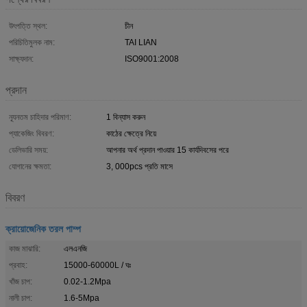
উৎপত্তি স্থল:
চীন
পরিচিতিমুলক নাম:
TAI LIAN
সাক্ষ্যদান:
ISO9001:2008
প্রদান
ন্যূনতম চাহিদার পরিমাণ:
1 বিন্যাস করুন
প্যাকেজিং বিবরণ:
কাঠের ক্ষেত্রে নিয়ে
ডেলিভারি সময়:
আপনার অর্থ প্রদান পাওয়ার 15 কার্যদিবসের পরে
যোগানের ক্ষমতা:
3, 000pcs প্রতি মাসে
বিবরণ
ক্রায়োজেনিক তরল পাম্প
কাজ মাঝারি:
এলএনজি
প্রবাহ:
15000-60000L / ঘঃ
খাঁজ চাপ:
0.02-1.2Mpa
নালী চাপ:
1.6-5Mpa