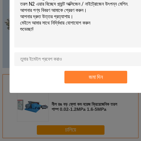
জমা দিন
এর সেরা মূল্য পান
নীল রঙ বড় ফ্লো কম নয়েজ ক্রিয়েজেনিক তরল
পাম্প 0.02-1.2MPa 1.6-5MPa
চালিয়ে