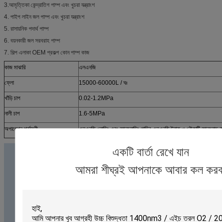
3.আমৃত্তিকা কেন্দ্রাতিগ পাম্প এবং খুচরা যন্ত্রাংশ
4. পাইপ লাইন জল পাম্প এবং খুচরা যন্ত্রাংশ
5. রাসায়নিক পদার্থ পাম্প
6. বয়নকারী জল সরবরাহ পাম্প
7. শিল্প এলাকা OEM প্রকল্প কোন পাম্প কাজ
কাজ মাঝারি
এলএনজি
ফ্লো
15000-60000L / ঘঃ
খাঁড়ি চাপ
0.02-1.2MPa
নালী চাপ
1.6-5MPa
অপারেশন শর্তাবলী
এলএনজি লোডিং এবং আনলোডিং গাড়ির এলএনজি ট্রাক ও নৌকাটি আনলোড ক
একটি বার্তা রেখে যান
আমরা শীঘ্রই আপনাকে আবার কল করব