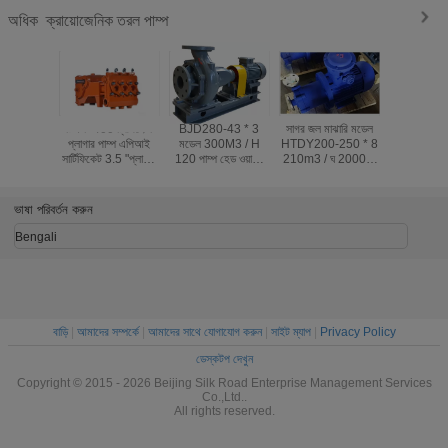
ক্রায়োজেনিক তরল পাম্প
অধিক
টিএল -400 ট্রিপলেক্স
BJD280-43 * 3
সাগর জল মাঝারি মডেল
টিএল -400 ট্
প্লাগার পাম্প এপিআই
মডেল 300M3 / H
HTDY200-250 * 8
প্লাগার পাম
সার্টিফিকেট 3.5 "প্লাগার
120 পাম্প হেড ওয়াটার
210m3 / ঘ 2000m
সার্টিফিকেট 3.
600-30000L / এইচ
মিডিয়াম সেন্ট্রিফিউজাল
পাম্প হেড 20mpa স্রাব
600-30000
পাম্প
চাপ কেন্দ্রীয় পাম্প
ভাষা পরিবর্তন করুন
Bengali
বাড়ি
|
আমাদের সম্পর্কে
|
আমাদের সাথে যোগাযোগ করুন
|
সাইট ম্যাপ
|
Privacy Policy
ডেস্কটপ দেখুন
Copyright © 2015 - 2026 Beijing Silk Road Enterprise Management Services
Co.,Ltd..
All rights reserved.