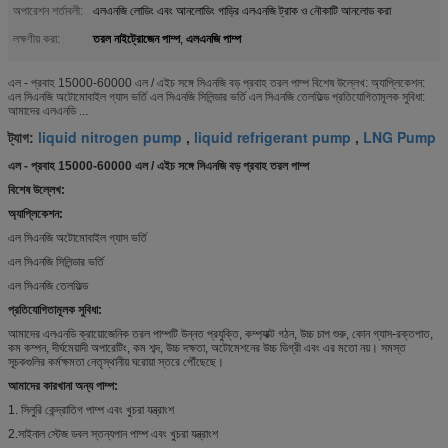
অপারেশন শর্তাবলী:
এলএনজি লোডিং এবং আনলোডিং গাড়ির এলএনজি ট্রাক ও নৌকাটি আনলোড করা
তরল নাইট্রোজেন পাম্প
এলএনজি পাম্প
লক্ষণীয় করা:
,
এল - প্রবাহ 15000-60000 এল / এইচ সঙ্গে সিএনজি বড় প্রবাহ তরল পাম্প বিশেষ উল্লেখ: অ্যাপ্লিকেশন:
এল সিএনজি অটোমোবাইল গ্যাস ভর্তি এল সিএনজি সিলিন্ডার ভর্তি এল সিএনজি তেলফিল্ড প্রতিযোগিতামূলক সুবিধা:
আমাদের এলএনডি ...
liquid nitrogen pump
liquid refrigerant pump
LNG Pump
ট্যাগ:
,
,
এল - প্রবাহ 15000-60000 এল / এইচ সঙ্গে সিএনজি বড় প্রবাহ তরল পাম্প
বিশেষ উল্লেখ:
অ্যাপ্লিকেশন:
এল সিএনজি অটোমোবাইল গ্যাস ভর্তি
এল সিএনজি সিলিন্ডার ভর্তি
এল সিএনজি তেলফিল্ড
প্রতিযোগিতামূলক সুবিধা:
আমাদের এলএনডি ক্রায়োজেনিক তরল পাম্পটি উন্নত প্রযুক্তি, কম্প্যাক্ট গঠন, উচ্চ চাপ শুরু, কোন গ্যাস-রক্তপাত,
কম কম্পন, দীর্ঘমেয়াদী অপারেটিং, কম শব্দ, উচ্চ দক্ষতা, অটোমেশনের উচ্চ ডিগ্রী এবং এর মতো নয়। সমস্ত
সূচকগুলির কর্মক্ষমতা নেতৃস্থানীয় ঘরোয়া স্তরে পৌঁছেছে।
আমাদের কারখানা অন্য পাম্প:
1. সিলুরি কেন্দ্রাতিগ পাম্প এবং খুচরা যন্ত্রাংশ
2.সাইনাল স্টেজ ডবল স্তন্যপান পাম্প এবং খুচরা যন্ত্রাংশ