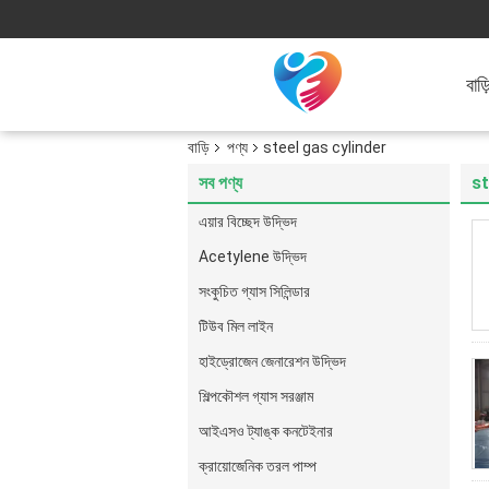
বাড়
বাড়ি
পণ্য
steel gas cylinder
সব পণ্য
st
এয়ার বিচ্ছেদ উদ্ভিদ
Acetylene উদ্ভিদ
সংকুচিত গ্যাস সিলিন্ডার
টিউব মিল লাইন
হাইড্রোজেন জেনারেশন উদ্ভিদ
শিল্পকৌশল গ্যাস সরঞ্জাম
আইএসও ট্যাঙ্ক কনটেইনার
ক্রায়োজেনিক তরল পাম্প