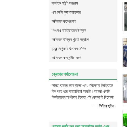
স্কাইড মাউন্ট সরঞ্জাম
এলএনজি ভ্যাপারাইজার
অক্সিজেন কম্প্রেসার
পিএসএ নাইট্রোজেন উদ্ভিদ
অক্সিজেন উদ্ভিদ খুচরা যন্ত্রাংশ
lpg সিলিন্ডার উত্পাদন মেশিন
অক্সিজেন কনসেন্টার অংশ
ক্রেতার পর্যালোচনা
আমরা তাদের ভাল মানের এবং পরিষেবার ভিত্তিতে
বিশ বছর ধরে সহযোগিতা করেছি। আমরা একটি
নির্ভরযোগ্য অংশীদার হিসাবে এই কোম্পানী বিবেচনা
—— মিস্টার হুসিন
তোমার দর্শন লগ করা অনলাইন চ্যাট এখন